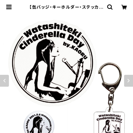
【缶バッジ・キーホルダー・ステッカー
3点セット】私的シンデレラデーVol.3
〜電波編〜 | kaoru online shop