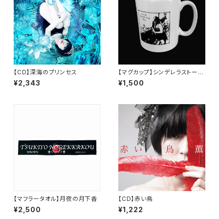
【CD】深海のプリンセス
【マグカップ】シンデレラストーリ
ー
¥2,343
¥1,500
【マフラータオル】月夜の月下香
【CD】赤い鳥
¥2,500
¥1,222