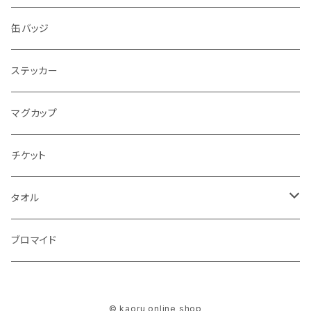
缶バッジ
ステッカー
マグカップ
チケット
タオル
マフラータオル
ブロマイド
© kaoru online shop