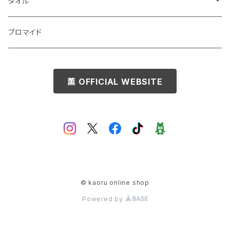
タオル
マフラータオル
ブロマイド
薫 OFFICIAL WEBSITE
© kaoru online shop
Powered by