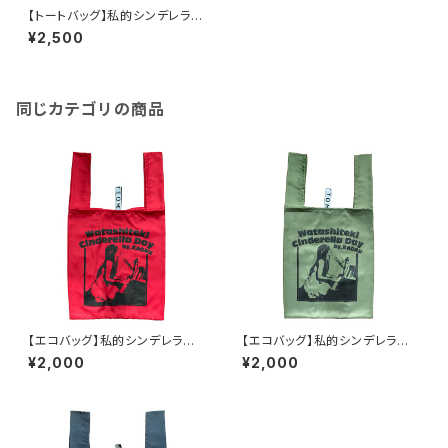
【トートバッグ】私的シンデレラデ
ーVol.4
¥2,500
同じカテゴリの商品
【エコバッグ】私的シンデレラデ
【エコバッグ】私的シンデレラデ
ーVol.3 〜電波編〜 / レッド
ーVol.3 〜電波編〜 / カーキ
¥2,000
¥2,000